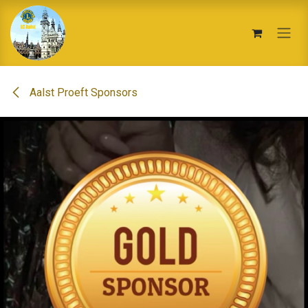
Overslaan naar inhoud
Aalst Proeft Sponsors